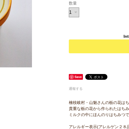
数量
In
Save
通報する
檜枝岐村・山魅さんの栃の花は
貴重な栃の花から作られたはち
ミルクの中にほんのりはちみつ
アレルギー表示(アレルゲン２８品